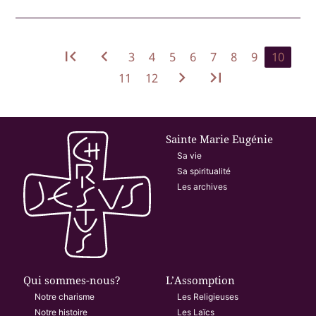
first_page
navigate_before
3
4
5
6
7
8
9
10
navigate_next
last_page
11
12
Sainte Marie Eugénie
Sa vie
Sa spiritualité
Les archives
Qui sommes-nous?
L’Assomption
Notre charisme
Les Religieuses
Notre histoire
Les Laïcs