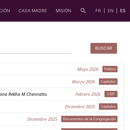
search
CIÓN
CASA MADRE
MISIÓN
FR
EN
ES
BUSCAR
Mayo 2026
Marzo 2026
ana Rekha M Chennattu
Febrero 2026
Diciembre 2025
Diciembre 2025