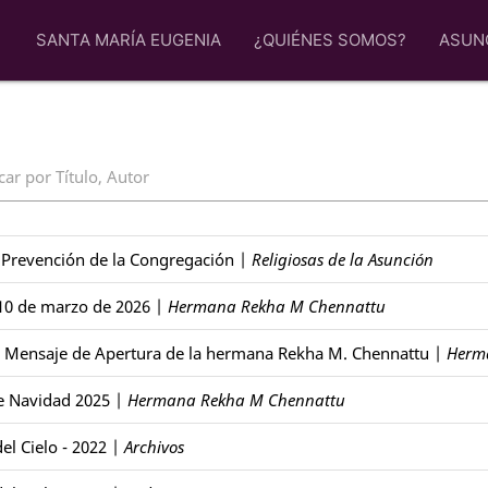
SANTA MARÍA EUGENIA
¿QUIÉNES SOMOS?
ASUN
ar por Título, Autor
e Prevención de la Congregación
|
Religiosas de la Asunción
 10 de marzo de 2026
|
Hermana Rekha M Chennattu
- Mensaje de Apertura de la hermana Rekha M. Chennattu
|
Herm
e Navidad 2025
|
Hermana Rekha M Chennattu
el Cielo - 2022
|
Archivos