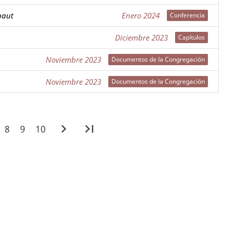
baut
Enero 2024
Diciembre 2023
Noviembre 2023
Noviembre 2023
navigate_next
last_page
8
9
10