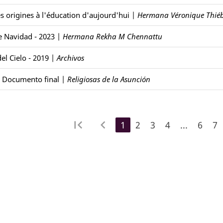
es origines à l'éducation d'aujourd'hui
|
Hermana Véronique Thié
e Navidad - 2023
|
Hermana Rekha M Chennattu
el Cielo - 2019
|
Archivos
- Documento final
|
Religiosas de la Asunción
first_page
navigate_before
1
2
3
4
...
6
7