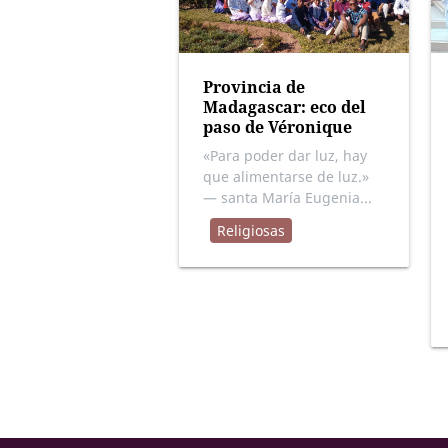
Provincia de
Madagascar: eco del
paso de Véronique
«Para poder dar luz, hay
que alimentarse de luz.»
— santa María Eugenia...
Religiosas