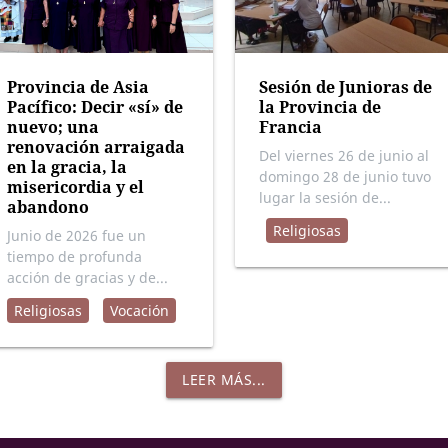
Provincia de Asia
Sesión de Junioras de
Pacífico: Decir «sí» de
la Provincia de
nuevo; una
Francia
renovación arraigada
Del viernes 26 de junio al
en la gracia, la
domingo 28 de junio tuvo
misericordia y el
lugar la sesión de...
abandono
Religiosas
Junio de 2026 fue un
tiempo de profunda
acción de gracias y de...
Religiosas
Vocación
LEER MÁS...