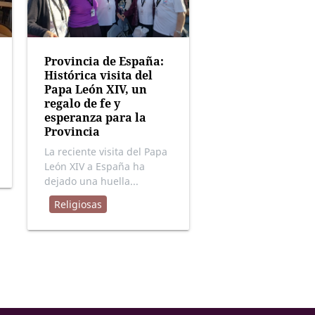
Provincia de España:
Histórica visita del
Papa León XIV, un
regalo de fe y
esperanza para la
Provincia
La reciente visita del Papa
León XIV a España ha
dejado una huella...
Religiosas