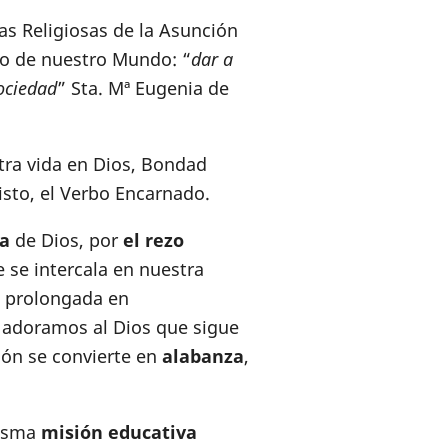
las Religiosas de la Asunción
cio de nuestro Mundo: “
dar a
sociedad
” Sta. Mª Eugenia de
stra vida en Dios, Bondad
isto, el Verbo Encarnado.
a
de Dios, por
el rezo
e se intercala en nuestra
ía prolongada en
 adoramos al Dios que sigue
ón se convierte en
alabanza
,
misma
misión
educativa