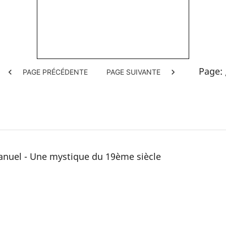
Page:
chevron_left
chevron_right
PAGE PRÉCÉDENTE
PAGE SUIVANTE
manuel - Une mystique du 19ème siècle