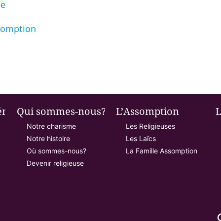
ie
ssomption
énie
Qui sommes-nous?
L’Assomption
L
Notre charisme
Les Religieuses
Notre histoire
Les Laïcs
Où sommes-nous?
La Famille Assomption
Devenir religieuse
se