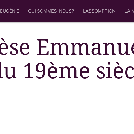
 EUGÉNIE
QUI SOMMES-NOUS?
L’ASSOMPTION
LA 
rèse Emmanue
u 19ème sièc