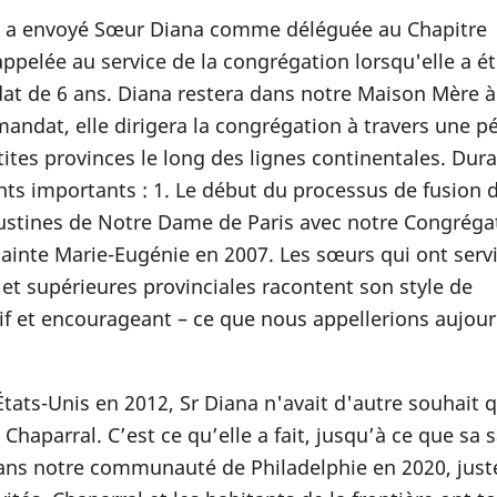
is a envoyé Sœur Diana comme déléguée au Chapitre
ppelée au service de la congrégation lorsqu'elle a ét
t de 6 ans. Diana restera dans notre Maison Mère à
andat, elle dirigera la congrégation à travers une p
tites provinces le long des lignes continentales. Dura
ts importants : 1. Le début du processus de fusion d
stines de Notre Dame de Paris avec notre Congrégat
ainte Marie-Eugénie en 2007. Les sœurs qui ont serv
et supérieures provinciales racontent son style de
if et encourageant – ce que nous appellerions aujour
États-Unis en 2012, Sr Diana n'avait d'autre souhait 
haparral. C’est ce qu’elle a fait, jusqu’à ce que sa 
ans notre communauté de Philadelphie en 2020, just