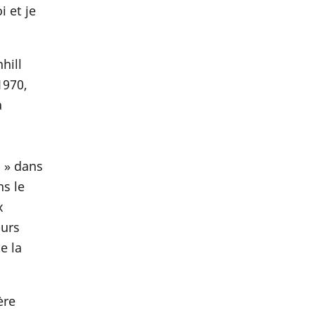
 et je
hill
1970,
a
 » dans
ns le
x
œurs
e la
ère