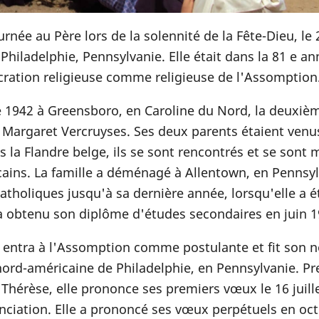
urnée au Père lors de la solennité de la Fête-Dieu, le 
e Philadelphie, Pennsylvanie. Elle était dans la 81 e a
écration religieuse comme religieuse de l'Assomption
e 1942 à Greensboro, en Caroline du Nord, la deuxiè
t Margaret Vercruyses. Ses deux parents étaient venu
 la Flandre belge, ils se sont rencontrés et se sont 
cains. La famille a déménagé à Allentown, en Pennsy
atholiques jusqu'à sa dernière année, lorsqu'elle a é
 a obtenu son diplôme d'études secondaires en juin 1
 entra à l'Assomption comme postulante et fit son n
 nord-américaine de Philadelphie, en Pennsylvanie. P
Thérèse, elle prononce ses premiers vœux le 16 juill
nciation. Elle a prononcé ses vœux perpétuels en oc