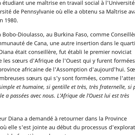
udiant une maîtrise en travail social à l'Université
ersité de Pennsylvanie où elle a obtenu sa Maîtrise a
en 1980.
e à Bobo-Dioulasso, au Burkina Faso, comme Conseillè
mmunauté de Cana, une autre insertion dans le quart
iana était conseillère, fut établi le premier noviciat
ue les sœurs d'Afrique de l'Ouest qui y furent formée
a province africaine de l'Assomption d'aujourd'hui. S
ombreuses sœurs qui s'y sont formées, comme l'atte
simple et humaine, si gentille et très, très fraternelle, si
e a passées avec nous. L’Afrique de l’Ouest lui est très
œur Diana a demandé à retourner dans la Province
où elle s'est jointe au début du processus d'explorat