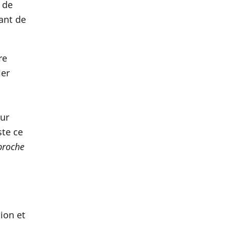
 de
vant de
re
ier
s
œur
ste ce
 proche
ion et