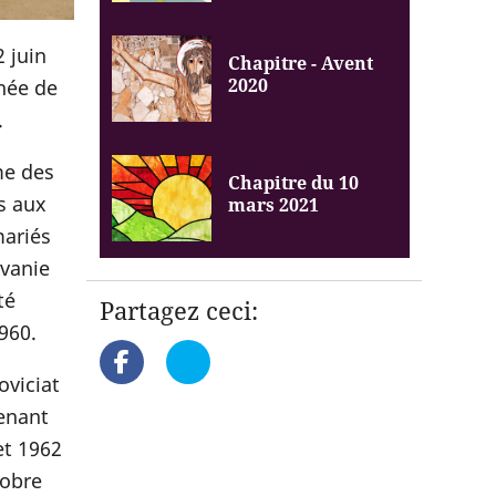
2 juin
Chapitre - Avent
2020
nnée de
.
me des
Chapitre du 10
s aux
mars 2021
mariés
lvanie
té
Partagez ceci:
960.
oviciat
renant
et 1962
tobre