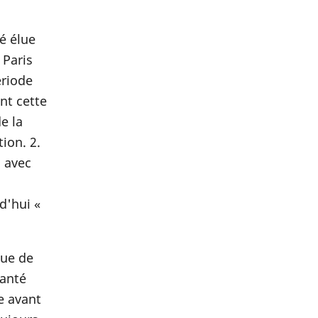
é élue
 Paris
ériode
nt cette
e la
ion. 2.
i avec
d'hui «
que de
santé
e avant