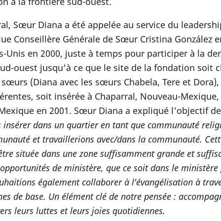
 à la frontière sud-ouest.
al, Sœur Diana a été appelée au service du leadersh
élue Conseillère Générale de Sœur Cristina González e
-Unis en 2000, juste à temps pour participer à la de
ud-ouest jusqu'à ce que le site de la fondation soit c
œurs (Diana avec les sœurs Chabela, Tere et Dora),
férentes, soit insérée à Chaparral, Nouveau-Mexique, 
e Mexique en 2001. Sœur Diana a expliqué l'objectif de
 insérer dans un quartier en tant que communauté relig
unauté et travaillerions avec/dans la communauté. Cett
 être située dans une zone suffisamment grande et suff
opportunités de ministère, que ce soit dans le ministère
haitions également collaborer à l'évangélisation à trave
s de base. Un élément clé de notre pensée : accompagn
rs leurs luttes et leurs joies quotidiennes.