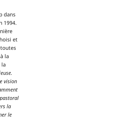
ip dans
n 1994.
rnière
hoisi et
 toutes
à la
 la
ieuse.
e vision
isamment
 pastoral
rs la
er le