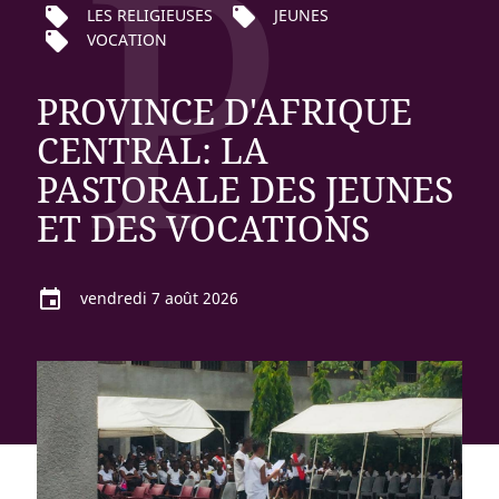
P
local_offer
local_offer
LES RELIGIEUSES
JEUNES
local_offer
VOCATION
PROVINCE D'AFRIQUE
CENTRAL: LA
PASTORALE DES JEUNES
ET DES VOCATIONS
event
vendredi 7 août 2026