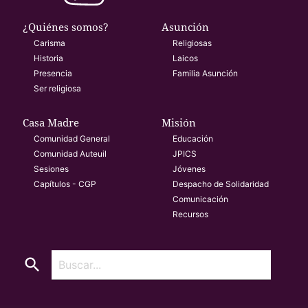
¿Quiénes somos?
Asunción
Carisma
Religiosas
Historia
Laicos
Presencia
Familia Asunción
Ser religiosa
Casa Madre
Misión
Comunidad General
Educación
Comunidad Auteuil
JPICS
Sesiones
Jóvenes
Capítulos - CGP
Despacho de Solidaridad
Comunicación
Recursos
search