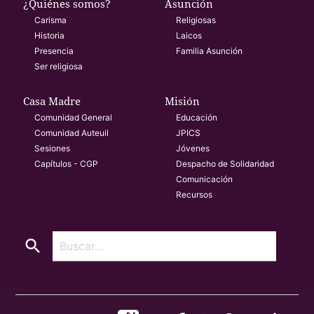
¿Quiénes somos?
Asunción
Carisma
Religiosas
Historia
Laicos
Presencia
Familia Asunción
Ser religiosa
Casa Madre
Misión
Comunidad General
Educación
Comunidad Auteuil
JPICS
Sesiones
Jóvenes
Capítulos - CGP
Despacho de Solidaridad
Comunicación
Recursos
search